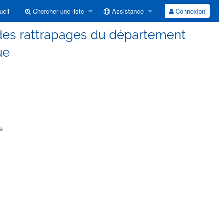
eil
Chercher une liste
Assistance
Connexion
t des rattrapages du département
ue
e