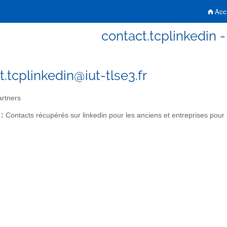
Accu
contact.tcplinkedin 
t.tcplinkedin@iut-tlse3.fr
rtners
 :
Contacts récupérés sur linkedin pour les anciens et entreprises pou