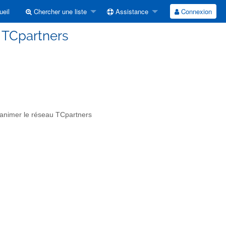
eil
Chercher une liste
Assistance
Connexion
- TCpartners
r animer le réseau TCpartners