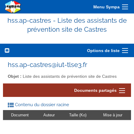
Menu Sympa
hss.ap-castres - Liste des assistants de
prévention site de Castres
Options de liste
hss.ap-castres@iut-tlse3.fr
Objet :
Liste des assistants de prévention site de Castres
Documents partagés
Contenu du dossier racine
Document
Auteur
Taille (Ko)
Mise à jour