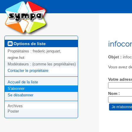
infoco
Options de liste
Propriétaires :
frederic.jenquart,
Objet :
infoc
regine.hot
Modérateurs :
(comme les propriétaires)
Vous avez de
Contacter le propriétaire
Votre adres
Accueil de la liste
S'abonner
Nom :
Se désabonner
Archives
Poster