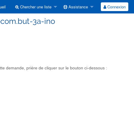
eil
Chercher une liste
Assistance
Connexion
ocom.but-3a-ino
e demande, prière de cliquer sur le bouton ci-dessous :