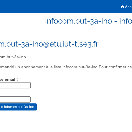
Accu
infocom.but-3a-ino - inf
m.but-3a-ino@etu.iut-tlse3.fr
om.but-3a-ino
mandé un abonnement à la liste infocom.but-3a-ino Pour confirmer cett
se email :