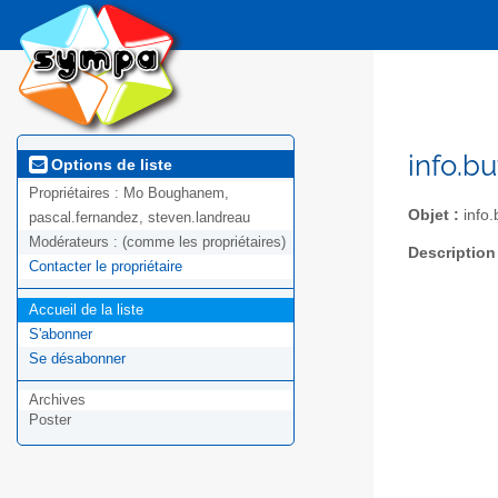
info.bu
Options de liste
Propriétaires :
Mo Boughanem,
Objet :
info.
pascal.fernandez, steven.landreau
Modérateurs :
(comme les propriétaires)
Description
Contacter le propriétaire
Accueil de la liste
S'abonner
Se désabonner
Archives
Poster