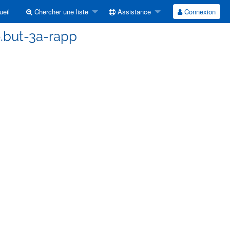
eil
Chercher une liste
Assistance
Connexion
o.but-3a-rapp