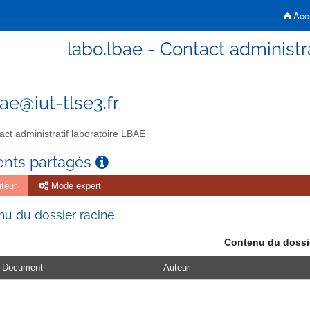
Accu
labo.lbae - Contact administr
ae@iut-tlse3.fr
ct administratif laboratoire LBAE
nts partagés
teur
Mode expert
u du dossier racine
Contenu du dossi
Document
Auteur