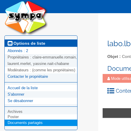
labo.lb
Options de liste
Abonnés : 2
Objet :
Conta
Propriétaires :
claire-emmanuelle.romain,
laurent.merlet, yassine.nait-chabane
Docume
Modérateurs :
(comme les propriétaires)
Contacter le propriétaire
Mode utilisa
Accueil de la liste
Conten
S'abonner
Se désabonner
Archives
Poster
Documents partagés