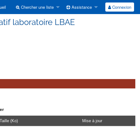
eil
Chercher une liste
Assistance
Connexion
atif laboratoire LBAE
er
Taille (Ko)
Mise à jour