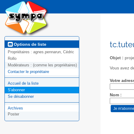
tc.tut
Options de liste
Propriétaires :
agnes.pennarun, Cédric
Objet :
proje
Rollo
Modérateurs :
(comme les propriétaires)
Vous avez de
Contacter le propriétaire
Votre adres
Accueil de la liste
S'abonner
Nom :
Se désabonner
Archives
Poster