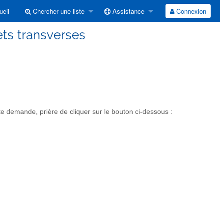
eil
Chercher une liste
Assistance
Connexion
ets transverses
 demande, prière de cliquer sur le bouton ci-dessous :