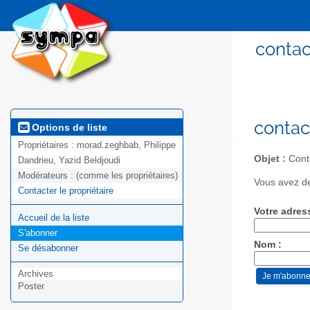
contac
contac
Options de liste
Propriétaires :
morad.zeghbab, Philippe
Objet :
Conta
Dandrieu, Yazid Beldjoudi
Modérateurs :
(comme les propriétaires)
Vous avez de
Contacter le propriétaire
Votre adres
Accueil de la liste
S'abonner
Nom :
Se désabonner
Archives
Poster