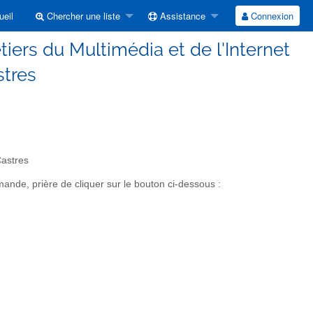
eil
Chercher une liste
Assistance
Connexion
ers du Multimédia et de l'Internet
stres
Castres
nde, prière de cliquer sur le bouton ci-dessous :