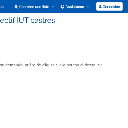
eil
Chercher une liste
Assistance
Connexion
lectif IUT castres
tte demande, prière de cliquer sur le bouton ci-dessous :