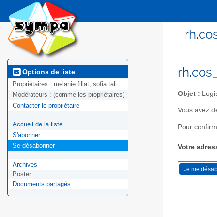
rh.co
rh.cos
Options de liste
Propriétaires :
melanie.fillat, sofia.tali
Objet :
Logis
Modérateurs :
(comme les propriétaires)
Contacter le propriétaire
Vous avez de
Accueil de la liste
Pour confirm
S'abonner
Se désabonner
Votre adres
Archives
Poster
Documents partagés