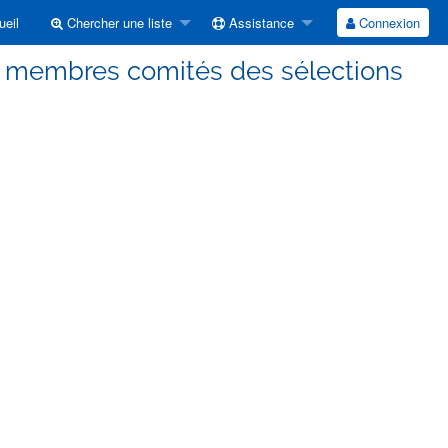
eil
Chercher une liste
Assistance
Connexion
s membres comités des sélections