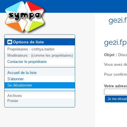
ge2i.
ge2i.fp
Options de liste
Propriétaires :
cinthya.barbin
Objet :
Discu
Modérateurs :
(comme les propriétaires)
Contacter le propriétaire
Vous avez de
Accueil de la liste
Pour confirm
S'abonner
Se désabonner
Votre adres
Archives
Poster