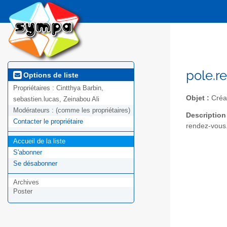
pole.r
Options de liste
Propriétaires :
Cintthya Barbin,
Objet :
Créat
sebastien.lucas, Zeinabou Ali
Modérateurs :
(comme les propriétaires)
Description
Contacter le propriétaire
rendez-vous.
Accueil de la liste
S'abonner
Se désabonner
Archives
Poster