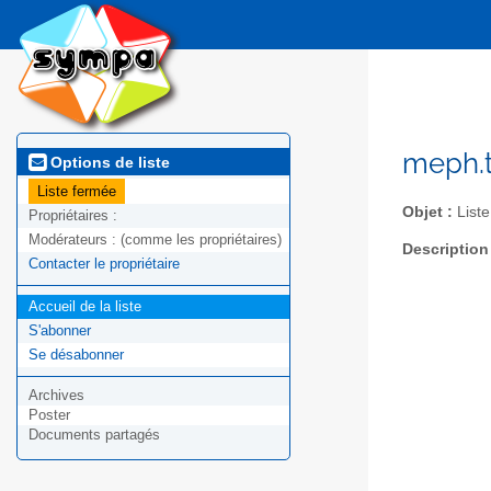
meph.t
Options de liste
Liste fermée
Objet :
Liste
Propriétaires :
Modérateurs :
(comme les propriétaires)
Description
Contacter le propriétaire
Accueil de la liste
S'abonner
Se désabonner
Archives
Poster
Documents partagés