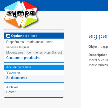
eig.pe
Options de liste
Propriétaires :
marie-annick.heran,
Objet :
eig.p
vanessa.larguier
Modérateurs :
(comme les propriétaires)
Description
Contacter le propriétaire
Merci à vous
Marie Annick
Accueil de la liste
S'abonner
Se désabonner
Archives
Poster