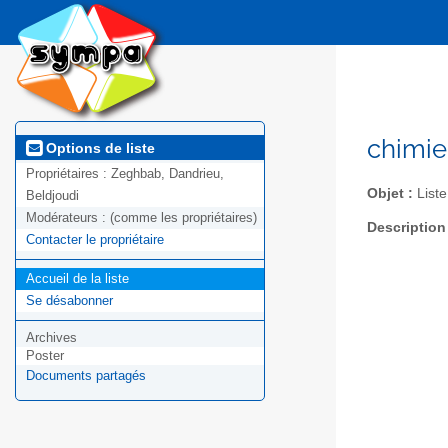
chimie
Options de liste
Propriétaires :
Zeghbab, Dandrieu,
Objet :
Liste
Beldjoudi
Modérateurs :
(comme les propriétaires)
Description
Contacter le propriétaire
Accueil de la liste
Se désabonner
Archives
Poster
Documents partagés