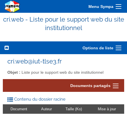
Menu Sympa
cri.web - Liste pour le support web du site
institutionnel
Options de liste
cri.web@iut-tlse3.fr
Objet :
Liste pour le support web du site institutionnel
Documents partagés
Contenu du dossier racine
Document
Auteur
Taille (Ko)
Mise à jour