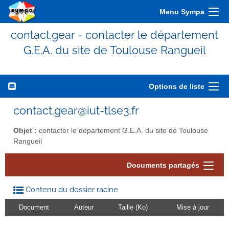
Menu Sympa
contact.gear - contacter le département
G.E.A. du site de Toulouse Rangueil
Options de liste
contact.gear@iut-tlse3.fr
Objet :
contacter le département G.E.A. du site de Toulouse
Rangueil
Documents partagés
Contenu du dossier racine
Document
Auteur
Taille (Ko)
Mise à jour