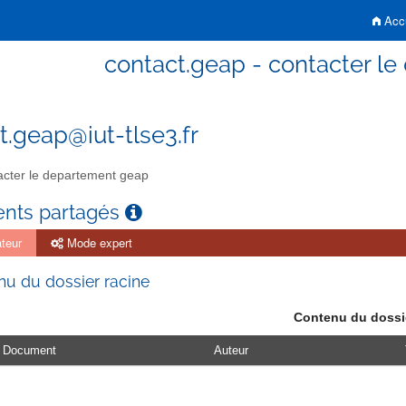
Accu
contact.geap - contacter l
t.geap@iut-tlse3.fr
cter le departement geap
nts partagés
teur
Mode expert
u du dossier racine
Contenu du dossi
Document
Auteur