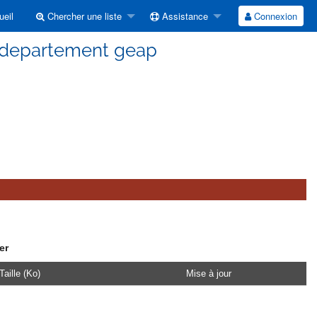
eil
Chercher une liste
Assistance
Connexion
e departement geap
er
Taille (Ko)
Mise à jour