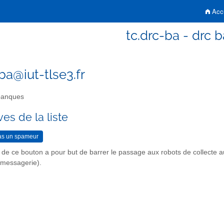
Accu
tc.drc-ba - drc 
ba@iut-tlse3.fr
banques
es de la liste
n de ce bouton a pour but de barrer le passage aux robots de collecte 
r messagerie).